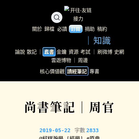
關於
歸檔
必讀
捐助
稿約
訂閱
知識
論說
散記
｜
金鑰
資源
考試
｜
刷微博
史網
蠹書
雲遊博物
｜
周邊
核心價値觀
專書
讀經筆記
尚書筆記｜周官
2019-05-22
字數
2833
@柯棋瀚學
[經學]
#原典