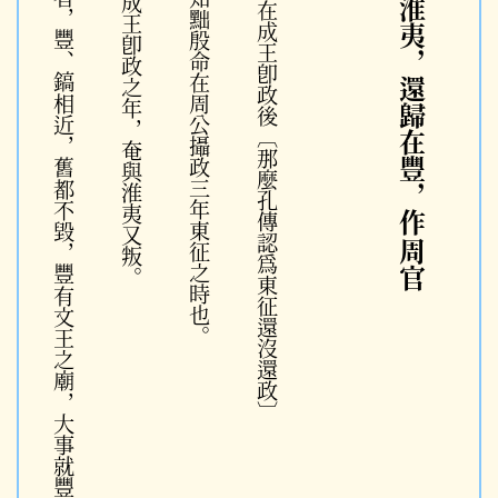
武
王
旣
以
遷
鎬
京
，
今
王
復
在
豐
者
，
豐
、
鎬
相
近
，
舊
都
不
毀
，
豐
有
文
王
之
廟
，
大
事
就
豐
宣
之
故
也
黜殷在周公東征時，滅淮夷在成王卽政後〔那麼孔傳認爲東征還沒還政〕
成王旣黜殷命、滅淮夷，還歸在豐，作
之經，知成王卽政之年，奄與淮夷又叛。
之序，知黜殷命在周公攝政三年東征之時也。
周官