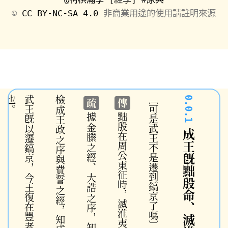
©️
CC BY-NC-SA 4.0
非商業用途的使用請註明來源
。
檢
〔可是武王不是遷到鎬京了嗎〕
疏
傳
成王政
據
金縢
之序與
之經、
費誓
大誥