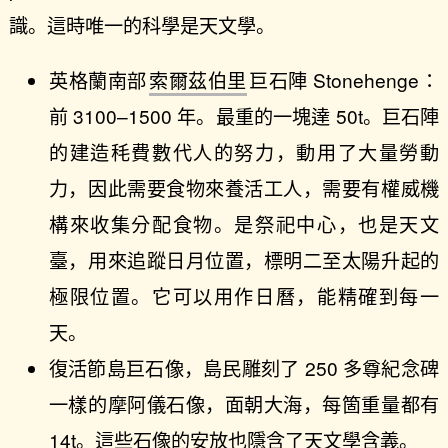
識。這時唯一的科學是天文學。
英格蘭南部
索爾茲伯里
巨石陣 Stonehenge：
前 3100–1500 年。最重的一塊達 50t。巨石陣
的建造秏費數代人的努力，動用了大量勞動
力，因此需要食物來養活工人，需要有權威機
構來收集分配食物。是祭祀中心，也是天文
臺，用來追蹤日月位置，標明二至太陽升起的
極限位置。它可以用作日曆，能精確到每一
天。
復活節島巨石像，島民雕刻了 250 多尊紀念碑
一樣的摩阿儀石像，面朝大海，每箇重量都有
14t。這些石像的安放也隱含了天文學含義。