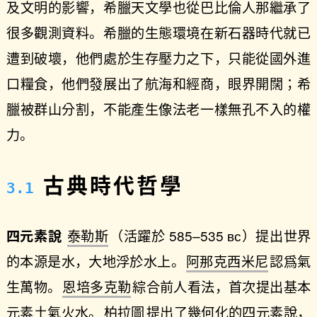
及文明的影響，希臘天文學也從巴比倫人那繼承了
很多觀測資料。希臘的生態環境在新石器時代就已
遭到破壞，他們處於生存壓力之下，只能從國外進
口糧食，他們發展出了航海和經商，眼界開闊；希
臘被群山分割，不能產生像法老一樣無孔不入的權
力。
古典時代哲學
四元素說
泰勒斯
（活躍於 585–535 ʙᴄ）提出世界
的本源是水，大地浮於水上。
阿那克西米尼
認爲氣
生萬物。
恩培多克勒
綜合前人看法，首次提出基本
元素土氣火水。
柏拉圖
提出了幾何化的四元素說，