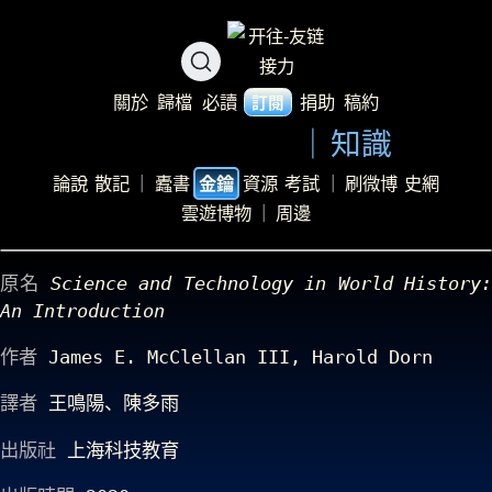
關於
歸檔
必讀
捐助
稿約
訂閱
知識
論說
散記
｜
蠹書
資源
考試
｜
刷微博
史網
金鑰
雲遊博物
｜
周邊
原名
Science and Technology in World History:
An Introduction
作者
James E. McClellan III, Harold Dorn
譯者
王鳴陽、陳多雨
出版社
上海科技教育