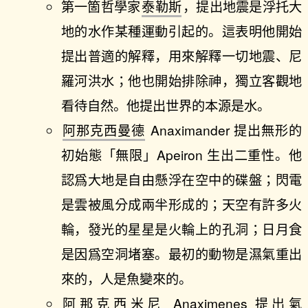
第一箇哲學家
泰勒斯
，提出地震是浮托大
地的水作某種運動引起的。這表明他開始
提出普適的解釋，用來解釋一切地震、尼
羅河洪水；他也開始排除神，獨立客觀地
看待自然。他提出世界的本源是水。
阿那克西曼德
Anaximander 提出無形的
初始態「無限」Apeiron 生出二重性。他
認爲大地是自由懸浮在空中的碟盤；閃電
是雲被風分成兩半形成的；天空有許多火
輪，發光的星星是火輪上的孔洞；日月食
是因爲空洞堵塞。最初的動物是濕氣重出
來的，人是魚變來的。
阿那克西米尼
Anaximenes 提出氣