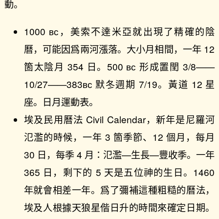
動。
1000 ʙᴄ，美索不達米亞就出現了精確的陰
曆，可能因爲兩河漲落。大小月相間，一年 12
箇太陰月 354 日。500 ʙᴄ 形成置閏 3/8——
10/27——383ʙᴄ 默冬週期 7/19。黃道 12 星
座。日月運動表。
埃及民用曆法 Civil Calendar，新年是尼羅河
氾濫的時候，一年 3 箇季節、12 個月，每月
30 日，每季 4 月：氾濫—生長—豐收季。一年
365 日，剩下的 5 天是五位神的生日。1460
年就會相差一年。爲了彌補這種粗糙的曆法，
埃及人根據天狼星偕日升的時間來確定日期。