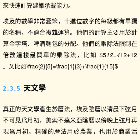
來快速計算建築承載能力。
埃及的數學非常蠢笨，十進位數字的每級都有單獨
的名稱，不適合複雜運算。他們的計算主要用於計
算金字塔、啤酒麵包的分配。他們的乘除法限制在
倍數這樣最簡單的乘除法，比如 $5
12=4
12+12
。
如
又
比
\frac{2}{5}=\frac{1}{3}+\frac{1}{15}$
。
又
比
如
天文學
真正的天文學產生於曆法，埃及陰曆以清晨下弦月
不可見爲月初，美索不達米亞陰曆以傍晚上弦月再
現爲月初。精確的曆法用於農業，也用於商業活