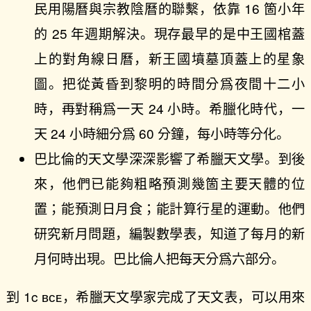
民用陽曆與宗教陰曆的聯繫，依靠 16 箇小年
的 25 年週期解決。現存最早的是中王國棺蓋
上的對角線日曆，新王國墳墓頂蓋上的星象
圖。把從黃昏到黎明的時間分爲夜間十二小
時，再對稱爲一天 24 小時。希臘化時代，一
天 24 小時細分爲 60 分鐘，每小時等分化。
巴比倫的天文學深深影響了希臘天文學。到後
來，他們已能夠粗略預測幾箇主要天體的位
置；能預測日月食；能計算行星的運動。他們
研究新月問題，編製數學表，知道了每月的新
月何時出現。巴比倫人把每天分爲六部分。
到 1c ʙᴄᴇ，希臘天文學家完成了天文表，可以用來