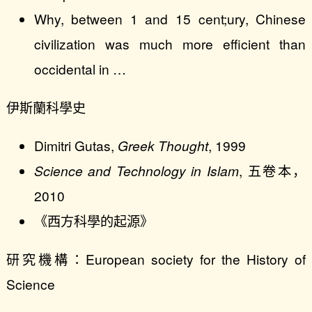
Why, between 1 and 15 cent;ury, Chinese
civilization was much more efficient than
occidental in …
伊斯蘭科學史
Dimitri Gutas,
Greek Thought
, 1999
Science and Technology in Islam
, 五卷本，
2010
《西方科學的起源》
研究機構：European society for the History of
Science