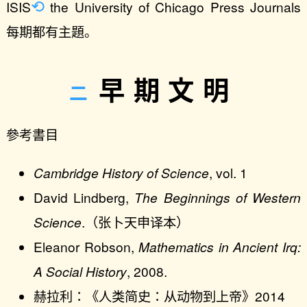
ISIS
the University of Chicago Press Journals
每期都有主題。
早期文明
參考書目
Cambridge History of Science
, vol. 1
David Lindberg,
The Beginnings of Western
Science
.（张卜天申译本）
Eleanor Robson,
Mathematics in Ancient Irq:
A Social History
, 2008.
赫拉利：《人类简史：从动物到上帝》2014