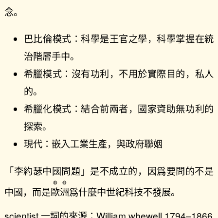
念。
巴比倫模式：科學是王官之學，科學掌握在統
治階層手中。
希臘模式：沒有功利，不用於實際目的，私人
的。
希臘化模式：結合前兩者，國家資助無功利的
探索。
現代：嵌入工業生產，與政府聯姻
「李約瑟中國問題」是不成立的，因爲要問的不是
中國，而是
歐洲
爲什麼中世紀科技不發展。
scientist 一詞的來源：William whewell 1794–1866