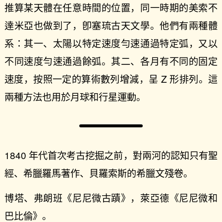
推算某天體在任意時間的位置，同一時期的美索不
達米亞也做到了，卽塞琉古天文學。他們有兩種體
系：其一、太陽以特定速度勻速通過特定弧，又以
不同速度勻速通過餘弧。其二、各月有不同的固定
速度，按照一定的算術數列增減，呈 Z 形排列。這
兩種方法也用於月球和行星運動。
1840 年代首次考古挖掘之前，對兩河的認知只有聖
經、希臘羅馬著作、貝羅索斯的希臘文殘卷。
博塔、弗朗班《尼尼微古蹟》，萊亞德《尼尼微和
巴比倫》。