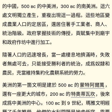
的中國，500 ʙᴄ 的中美洲，300 ʙᴄ 的南美洲。這六
處文明獨立產生，重複出現這一過程。這些地區變
成農業人口的定居區，還居住著手工業者、商人、
統治階級。政府掌握技術的傳授，貢賦集中到廟宇
和政府作坊中進行加工。
隨著人口的迅速增長，當一處棲息地擠滿時，失敗
者無處可去，只能接受勝利者的統治，成爲奴隸和
農民，充當維持集約化農耕系統的勞力。
美洲的第一箇文明是建於 500 ʙᴄ 的
蒙特阿爾萬
，
還有一座更大的城市，200 ʙᴄ 的
特奧蒂瓦坎
，後來
成爲中美洲的中心。100 ʙᴄ 到 9 世紀，瑪雅文明經
歷了千年繁榮。他們的水利問題是地處低窪，需要