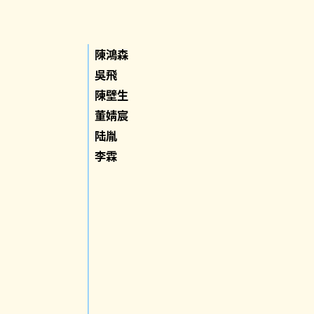
陳鴻森
吳飛
陳壁生
董婧宸
陆胤
李霖