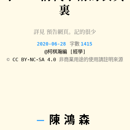
裏
詳見
預告網頁
。記的很少
2020-06-28
字數
1415
@柯棋瀚編
[經學]
©️
CC BY-NC-SA 4.0
非商業用途的使用請註明來源
陳鴻森