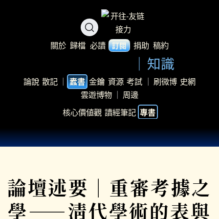
關於
歸檔
必讀
捐助
稿約
訂閱
知識
論說
散記
｜
金鑰
資源
考試
｜
刷微博
史網
蠹書
雲遊博物
｜
周邊
核心價値觀
讀經筆記
專書
論壇述要｜重審考據之
學——淸代學術的表與