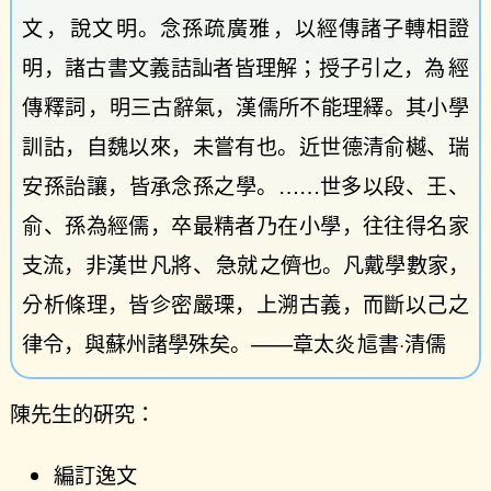
文
，
說文
明。念孫疏
廣雅
，以經傳諸子轉相證
明，諸古書文義詰訕者皆理解；授子引之，為
經
傳釋詞
，明三古辭氣，漢儒所不能理繹。其小學
訓詁，自魏以來，未嘗有也。近世德清俞樾、瑞
安孫詒讓，皆承念孫之學。……世多以段、王、
俞、孫為經儒，卒最精者乃在小學，往往得名家
支流，非漢世
凡將
、
急就
之儕也。凡戴學數家，
分析條理，皆㐱密嚴瑮，上溯古義，而斷以己之
律令，與蘇州諸學殊矣。——章太炎
訄書·清儒
陳先生的硏究：
編訂逸文