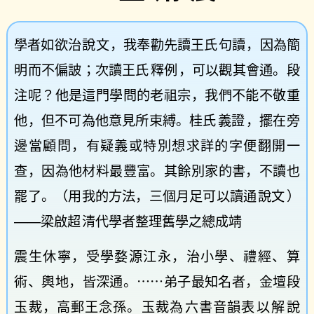
學者如欲治
說文
，我奉勸先讀王氏
句讀
，因為簡
明而不偏詖；次讀王氏
釋例
，可以觀其會通。段
注呢？他是這門學問的老祖宗，我們不能不敬重
他，但不可為他意見所束縛。桂氏
義證
，擺在旁
邊當顧問，有疑義或特別想求詳的字便翻開一
查，因為他材料最豐富。其餘別家的書，不讀也
罷了。（用我的方法，三個月足可以讀通
說文
）
——梁啟超
清代學者整理舊學之總成靖
震生休寧，受學婺源江永，治小學、禮經、算
術、輿地，皆深通。⋯⋯弟子最知名者，金壇段
玉裁，高郵王念孫。玉裁為
六書音韻表
以解
說