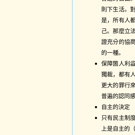
則下生活。
是，所有人
己。那麼立
證充分的協
的一種。
保障箇人利
獨裁，都有
更大的罪行
普遍的認同
自主的決定
只有民主制
上是自主的