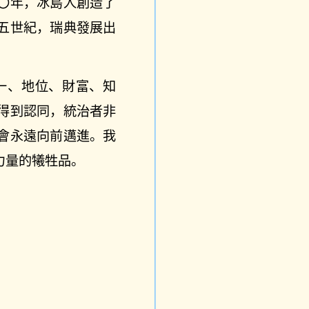
〇年，冰島人創造了
五世紀，瑞典發展出
一、地位、財富、知
得到認同，統治者非
會永遠向前邁進。我
力量的犧牲品。
。