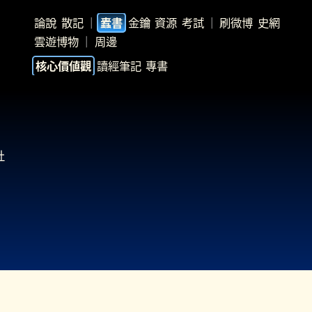
論說
散記
｜
金鑰
資源
考試
｜
刷微博
史網
蠹書
雲遊博物
｜
周邊
讀經筆記
專書
核心價値觀
社