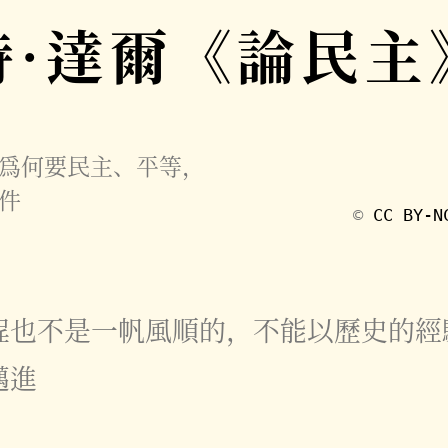
特·達爾《論民主
爲何要民主、平等，
件
©️
CC BY-N
程也不是一帆風順的，不能以歷史的經
邁進