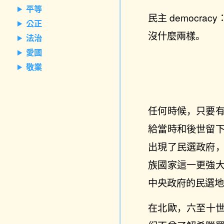
平等
民主 democra
公正
沒什麼兩樣。
法治
愛國
敬業
任何時候，只要
給當時和後世留
出現了民選政府
族國家這一更強
中央政府的民選
在北歐，六至十世