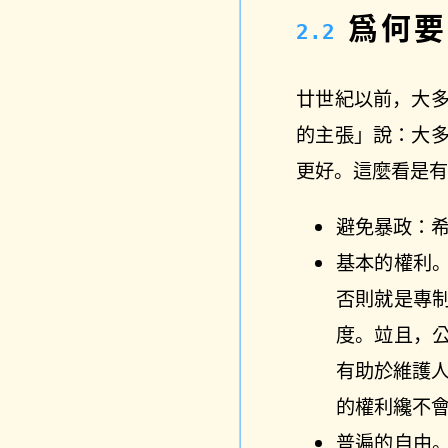
爲何要
廿世紀以前，大
的主張」說：大
更好。這麼看是
避免暴政：
基本的權利
否則就是專
度。竝且，
有助於維護
的權利纔不
普遍的自由