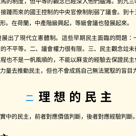
羅馬的制度，但平等的觀念已經深入他們腦海。到九三
。接踵而來的國王控制的中央官僚制削弱了議會。到十
雛形。在荷蘭，中產階級興起，等級會議也發展起來。
發展出了現代立憲體制。這些早期民主面臨的問題：
面的不平等。二、議會權力很有限。三、民主觀念竝未
進程也不是一帆風順的，不能以厤㕜的經驗去保證民主
的力量去推動民主，但也不會成爲自己無法駕馭的盲目
理想的民主
現實中的民主，前者對應價值判斷，後者對應經驗判斷