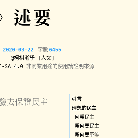
》述要
2020-03-22
字數
6455
@柯棋瀚學
[人文]
C-SA 4.0
非商業用途的使用請註明來源
引言
驗去保證民主
理想的民主
何爲民主
爲何要民主
爲何要平等