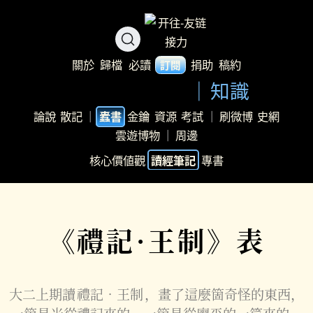
關於
歸檔
必讀
捐助
稿約
訂閱
知識
論說
散記
｜
金鑰
資源
考試
｜
刷微博
史網
蠹書
雲遊博物
｜
周邊
核心價値觀
專書
讀經筆記
《禮記·王制》表
大二上期讀
禮記‧王制
，畫了這麼箇奇怪的東西，