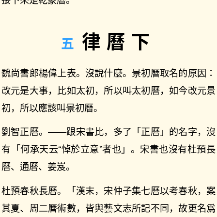
律曆下
魏尚書郎楊偉上表。沒說什麼。景初曆取名的原因：
改元是大事，比如太初，所以叫太初曆，如今改元景
初，所以應該叫景初曆。
劉智正曆。——跟宋書比，多了「正曆」的名字，沒
有「何承天云“悼於立意”者也」。宋書也沒有杜預長
曆、通曆、姜岌。
杜預春秋長曆。「漢末，宋仲子集七曆以考春秋，案
其夏、周二曆術數，皆與藝文志所記不同，故更名爲