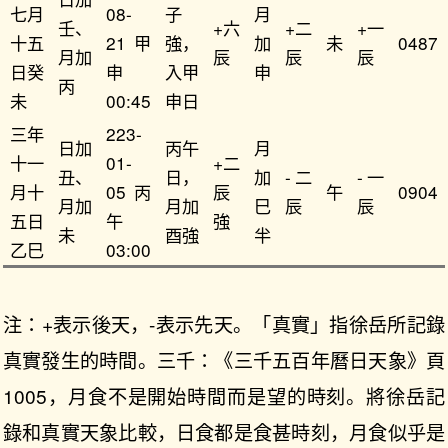
七月
08-
子
月
壬、
+六
+二
+一
十五
21甲
強，
加
未
0487
月加
辰
辰
辰
日癸
申
入甲
申
丙
未
00:45
申日
三年
223-
日加
丙午
月
十一
01-
+二
丑、
日，
加
-二
-一
月十
05丙
辰
午
0904
月加
月加
巳
辰
辰
五日
午
強
未
酉強
半
乙巳
03:00
注：+表示後天，-表示先天。「真實」指徐岳所記錄
真實發生的時間。三千：《三千五百年曆日天象》頁
1005，月食不是開始時間而是望的時刻。將徐岳記
錄和真實天象比較，日食都是食甚時刻，月食似乎是