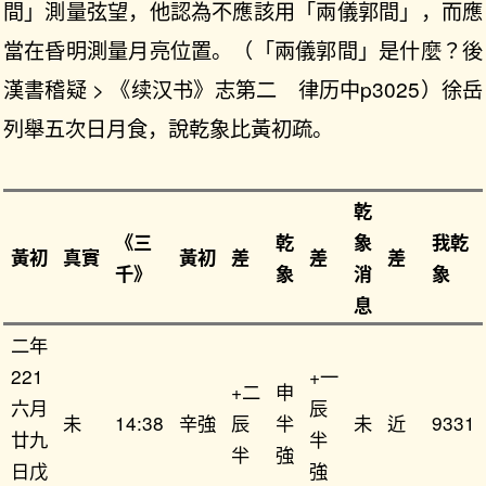
間」測量弦望，他認為不應該用「兩儀郭間」，而應
當在昏明測量月亮位置。（「兩儀郭間」是什麼？後
漢書稽疑 > 《续汉书》志第二 律历中p3025）徐岳
列舉五次日月食，說乾象比黃初疏。
乾
《三
乾
象
我乾
黃初
真實
黃初
差
差
差
千》
象
消
象
息
二年
221
+一
+二
申
六月
辰
未
14:38
辛強
辰
半
未
近
9331
廿九
半
半
強
日戊
強