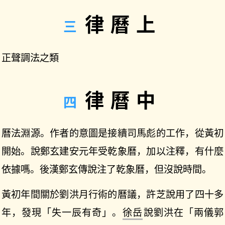
律曆上
正聲調法之類
律曆中
曆法淵源。作者的意圖是接續司馬彪的工作，從黃初
開始。說鄭玄建安元年受乾象曆，加以注釋，有什麼
依據嗎。後漢鄭玄傳說注了乾象曆，但沒說時間。
黃初年間關於劉洪月行術的曆議，許芝說用了四十多
年，發現「失一辰有奇」。
徐岳
說劉洪在「兩儀郭