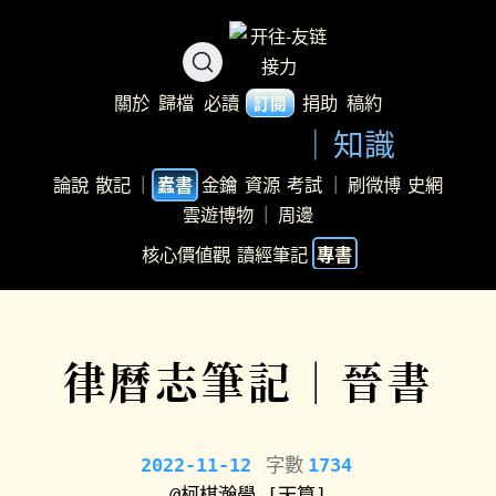
關於
歸檔
必讀
捐助
稿約
訂閱
知識
論說
散記
｜
金鑰
資源
考試
｜
刷微博
史網
蠹書
雲遊博物
｜
周邊
核心價値觀
讀經筆記
專書
律曆志筆記｜晉書
2022-11-12
字數
1734
@柯棋瀚學
[天算]