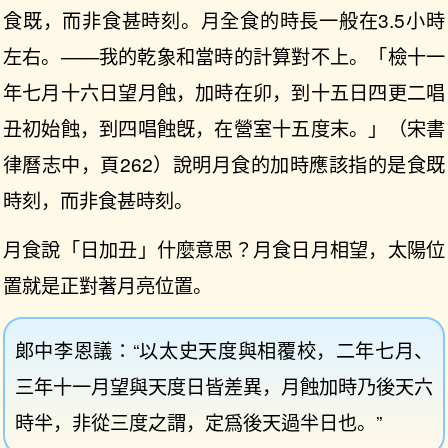
食既，而非食甚時刻。月全食的時長一般在3.5小時
左右。——我的乾象和當時的計算對不上。「檢十一
年七月十六日望月蝕，加時在卯，到十五日四更二唱
丑初始蝕，到四唱蝕旣，在營室十五度末。」（宋書
律曆志中，頁262）說明月食的加時應該指的是食既
時刻，而非食甚時刻。
月食說「日加丑」什麼意思？月食日月相望，太陽位
置就是正對著月亮位置。
郞中李恩議：“以太史天度與相覆校，二年七月、
三年十一月望與天度日皆差異，月蝕加時乃後天六
時半，非從三度之謂，定爲後天過半日也。”