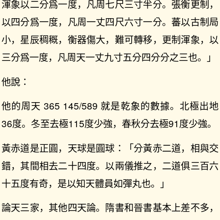
渾𧰼以二分爲一度，凡周七尺三寸半分。張衡更制，
以四分爲一度，凡周一丈四尺六寸一分。蕃以古制局
小，星辰稠穊，衡器傷大，難可轉移，更制渾𧰼，以
三分爲一度，凡周天一丈九寸五分四分分之三也。」
他說：
他的周天 365 145/589 就是乾象的數據。北極出地
36度。冬至去極115度少強，春秋分去極91度少強。
黃赤道是正圓，天球是圓球：「分黃赤二道，相與交
錯，其間相去二十四度。以兩儀推之，二道俱三百六
十五度有奇，是以知天體員如彈丸也。」
論天三家，其他四天論。隋書和晉書基本上差不多，