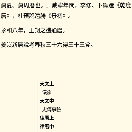
眞夏、眞周曆也。」咸寧年間，李修、卜顯造《乾度
曆》，杜預說遠勝《景初》。
永和八年，王朔之造通曆。
姜岌新曆說考春秋三十六得三十三食。
天文上
儀象
天文中
史傳事驗
律曆上
律曆中