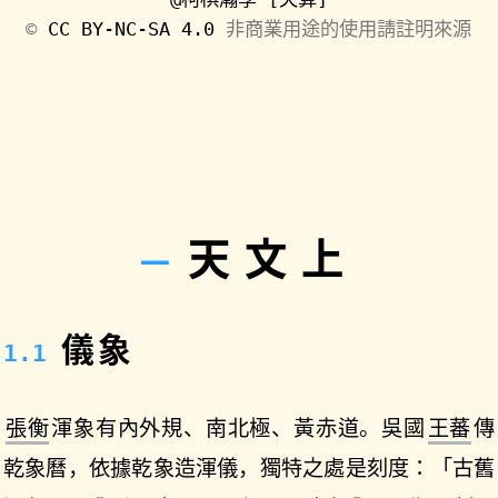
©️
CC BY-NC-SA 4.0
非商業用途的使用請註明來源
天文上
儀象
張衡
渾象有內外規、南北極、黃赤道。吳國
王蕃
傳
乾象曆，依據乾象造渾儀，獨特之處是刻度：「古舊