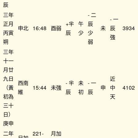
辰
三年
-二
-一
正月
+半
午
辰
申北
16:48
酉弱
未
辰
3934
丙寅
辰
少
少
強
朔
弱
三年
十一
月廿
九日
近
西南
-半
未
-一
（黃
15:44
未強
申
中
4102
維
辰
初
辰
初為
天
三十
日）
庚申
二年
221-
月加
日加