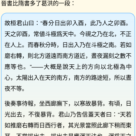
晉書比隋書多了葛洪的一段：
故桓君山曰：“春分日出卯入酉，此乃人之卯酉。
天之卯酉，常値斗極爲天中。今視之乃在北，不正
在人上。而春秋分時，日出入乃在斗極之南。若如
磨右轉，則北方道遠而南方道近，晝夜漏刻之數不
應等也。”——大概是說天上的方向以北極為中
心，太陽出入在天的南方，南方的路途短，所以晝
夜不等。
後奏事待報，坐西廊廡下，以寒故暴背。有頃，日
光出去，不復暴背。君山乃吿信蓋天者曰：“天若
如推磨右轉而日西行者，其光景當照此廊下稍而東
耳，不當拔出去。拔出去是應渾天法也。渾爲天之