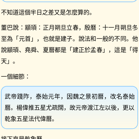
不知道這個半日之差又是怎麼算的。
董巴說：顓頊：正月朔旦立春，殷曆：十一月朔旦冬
至為「元首」，也就是建子。說法和一般的不同。他
說顓頊、堯舜、夏曆都是「建正於孟春」，這是「得
天」。
一個細節：
武帝踐阼，泰始元年，因魏之景初曆，改名泰始
曆。楊偉推五星尤疏闊，故元帝渡江左以後，更以
乾𧰼五星法代偉曆。
接下來是乾象曆。