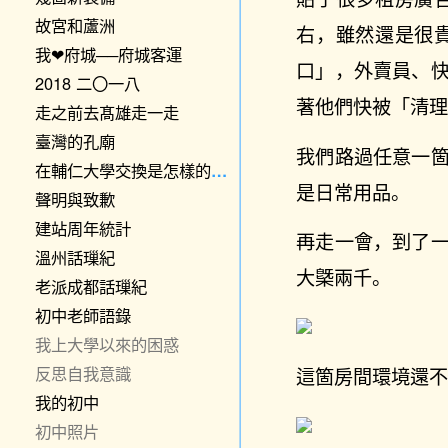
故宮和蘆洲
右，雖然還是很
我❤府城──府城客運
口」，外賣員、
2018 二〇一八
著他們快被「清
走之前去髙雄走一走
臺灣的孔廟
我們路過任意一
在輔仁大學交換是怎樣的體驗？
是日常用品。
聲明與致歉
建站周年統計
再走一會，到了
溫州話璅紀
大槩兩千。
老派成都話璅紀
初中老師語錄
我上大學以來的困惑
反思自我意識
這箇房間環境還
我的初中
初中照片