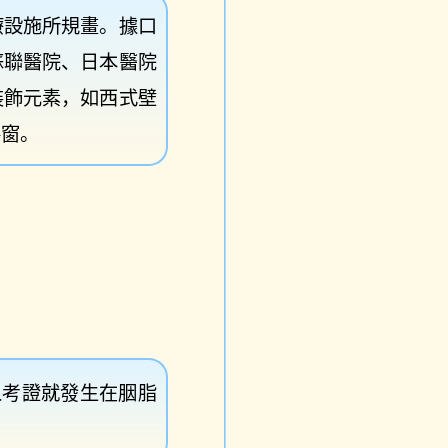
療設施所規畫。據口
蘇聯醫院、日本醫院
裝飾元素，如西式壁
格窗。
人考證就發生在胭脂