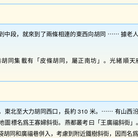
到中段，就來到了兩條相連的東西向胡同 ⋯⋯ 據老
巷胡同集
載有「皮條胡同，屬正南坊」。光緒
順天
，東北至大力胡同西口，長約 310 米。⋯⋯ 有山西
地圖
標名爲王寡婦斜街。
燕都叢考
曰「王廣福斜街」。
袋胡同和廣福巷併入，考慮到附近鐵樹斜街，因而名