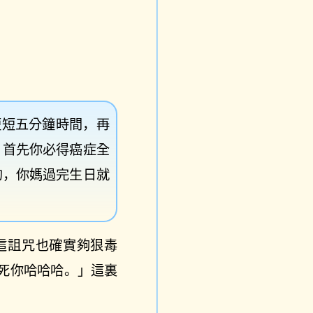
就短短五分鐘時間，再
，首先你必得癌症全
的，你媽過完生日就
這詛咒也確實夠狠毒
死你哈哈哈。」這裏