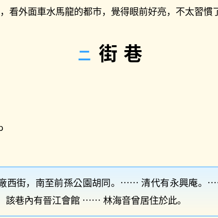
來，看外面車水馬龍的都市，覺得眼前好亮，不太習慣
街巷
廠西街，南至前孫公園胡同。⋯⋯ 清代有永興庵。⋯
。該巷內有晉江會館 ⋯⋯ 林海音曾居住於此。