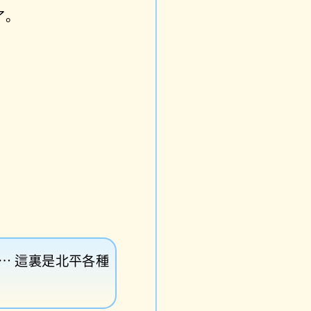
了。
⋯ 這裏是北平各種