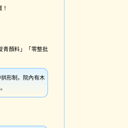
買！
靛青顏料」「零整批
券拱形制，院內有木
響。