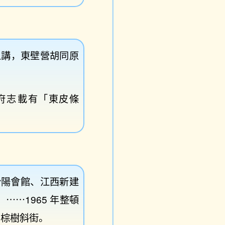
人講，東壁營胡同原
府志
載有「東皮條
汾陽會館、江西新建
⋯⋯1965 年整頓
爲棕樹斜街。