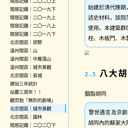
閒居記趣｜二〇二〇上
始建於清代晚期
閒居記趣｜二〇一九下
述史材料，該院
閒居記趣｜二〇一九上
閒居記趣｜二〇一八上
使用。本建築群
閒居記趣｜二〇一八下
柱、木板門、木
北京閒逛｜郊野
溫州閒逛｜山
溫州閒逛｜中雁蕩山
溫州閒逛｜城市景觀
八大胡
北京閒逛｜長城
建站三年統計
站慶三周年！！
胭脂胡同
觀范勃「無形的劇場」
北京閒逛｜城市景觀
警世通言
及京劇
北京閒逛｜園林
胡同內的蘇家大
閒居記趣｜二〇二〇下