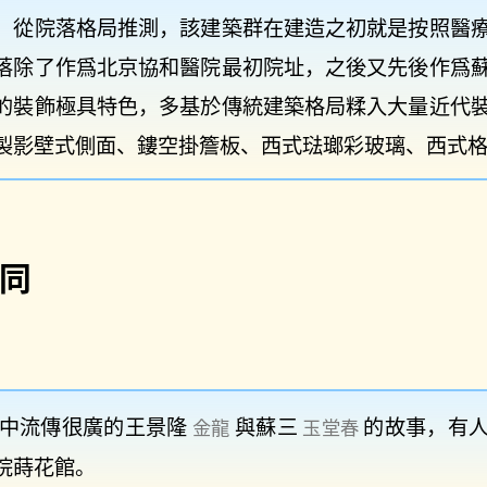
，從院落格局推測，該建築群在建造之初就是按照醫
落除了作爲北京協和醫院最初院址，之後又先後作爲
的裝飾極具特色，多基於傳統建築格局糅入大量近代
製影壁式側面、鏤空掛簷板、西式琺瑯彩玻璃、西式
同
中流傳很廣的王景隆
與蘇三
的故事，有
金龍
玉堂春
院蒔花館。