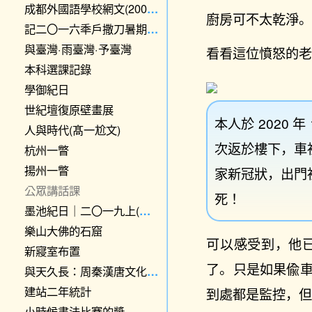
成都外國語學校網文(2009–12)
廚房可不太乾淨
記二〇一六秊戶撒刀暑期實踐
與臺灣·雨臺灣·予臺灣
看看這位憤怒的
本科選課記錄
學御紀日
世紀壇復原壁畫展
本人於 2020
人與時代(髙一尬文)
次返於樓下，車
杭州一瞥
揚州一瞥
家新冠狀，出門
公眾講話課
死！
墨池紀日｜二〇一九上(附一七一八)
樂山大佛的石窟
可以感受到，他
新寢室布置
了。只是如果偸
與天久長：周秦漢唐文化與藝術特展
建站二年統計
到處都是監控，
小時候書法比賽的獎