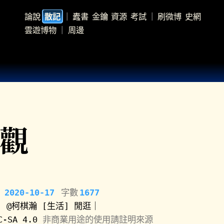
論說
｜
蠹書
金鑰
資源
考試
｜
刷微博
史網
散記
雲遊博物
｜
周邊
觀
2020-10-17
字數
1677
@柯棋瀚
[生活]
閒逛｜
C-SA 4.0
非商業用途的使用請註明來源