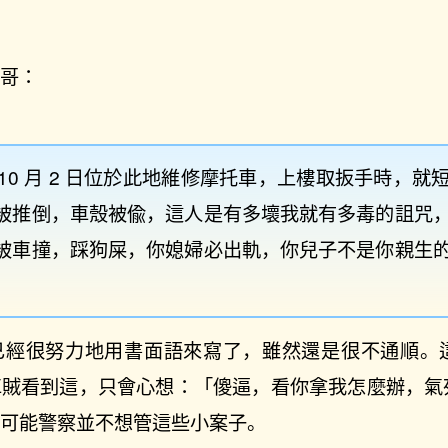
。
老哥：
 年 10 月 2 日位於此地維修摩托車，上樓取扳手時，
被推倒，車殼被偸，這人是有多壞我就有多毒的詛咒
被車撞，踩狗屎，你媳婦必出軌，你兒子不是你親生
已經很努力地用書面語來寫了，雖然還是很不通順。
車賊看到這，只會心想：「傻逼，看你拿我怎麼辦，氣
但可能警察並不想管這些小案子。