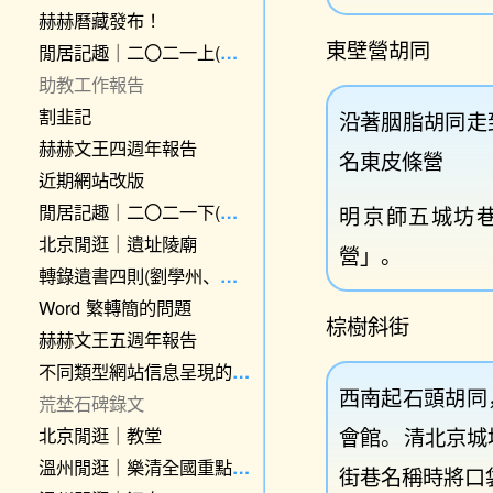
赫赫曆藏發布！
東壁營胡同
閒居記趣｜二〇二一上(恰飯、六分儀、禿頭程序員、月食)
助教工作報告
割韭記
沿著胭脂胡同走
赫赫文王四週年報告
名東皮條營
近期網站改版
閒居記趣｜二〇二一下(三星級廁所、斷罪の魔法少女等)
明
京師五城坊
北京閒逛｜遺址陵廟
營」。
轉錄遺書四則(劉學州、鹿道森、高中生、王女士)
Word 繁轉簡的問題
棕樹斜街
赫赫文王五週年報告
不同類型網站信息呈現的思路小記
西南起石頭胡同
荒埜石碑錄文
會館。
清北京城
北京閒逛｜教堂
溫州閒逛｜樂清全國重點文保
街巷名稱時將口