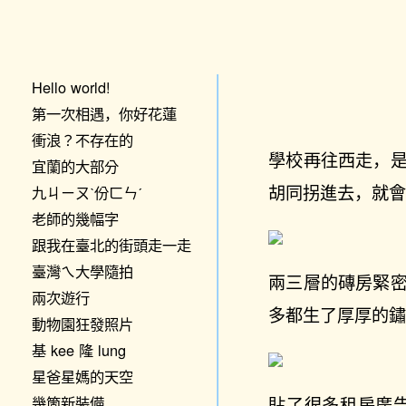
Hello world!
第一次相遇，你好花蓮
衝浪？不存在的
學校再往西走，
宜蘭的大部分
胡同拐進去，就
九ㄐㄧㄡˋ份ㄈㄣˊ
老師的幾幅字
跟我在臺北的街頭走一走
臺灣ㄟ大學隨拍
兩三層的磚房緊
兩次遊行
多都生了厚厚的
動物園狂發照片
基 kee 隆 lung
星爸星媽的天空
貼了很多租房廣
幾箇新裝備