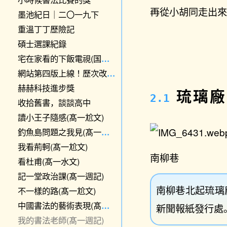
再從小胡同走出
墨池紀日｜二〇一九下
重溫丁丁歷險記
碩士選課紀錄
宅在家看的下飯電視(国家孩子等)
網站第四版上線！歷次改版的設計思路
赫赫科技進步獎
琉璃廠
收拾舊書，談談高中
讀小王子隨感(髙一尬文)
釣魚島問題之我見(髙一尬文)
我看荊軻(髙一尬文)
南柳巷
看杜甫(髙一水文)
記一堂政治課(髙一週記)
南柳巷北起琉璃
不一樣的路(髙一尬文)
中國書法的藝術表現(髙一爛文)
新聞報紙發行處
我的書法老師(髙一週記)