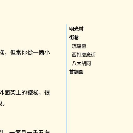
明光村
街巷
琉璃廠
樣，但當你從一箇小
西打磨廠街
八大胡同
首鋼園
外面架上的鐵梯，很
般。
間，一箇月一千五左