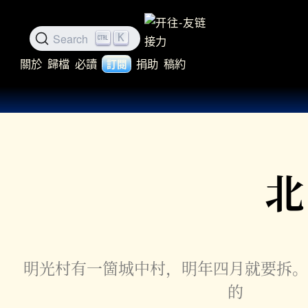
Search
K
關於
歸檔
必讀
捐助
稿約
訂閱
明光村有一箇城中村，明年四月就要拆。街巷
的