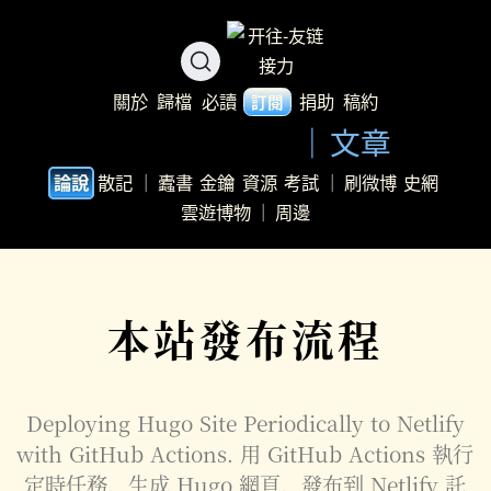
關於
歸檔
必讀
捐助
稿約
訂閱
文章
散記
｜
蠹書
金鑰
資源
考試
｜
刷微博
史網
論說
雲遊博物
｜
周邊
本站發布流程
Deploying Hugo Site Periodically to Netlify
with GitHub Actions. 用 GitHub Actions 執行
定時任務，生成 Hugo 網頁，發布到 Netlify 託