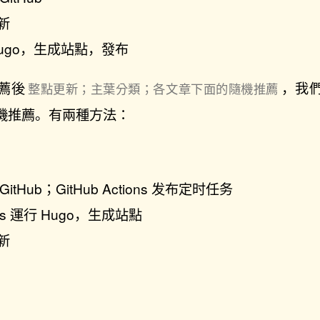
更新
行 Hugo，生成站點，發布
薦後
，我
整點更新；主葉分類；各文章下面的隨機推薦
機推薦。有兩種方法：
tHub；GitHub Actions 发布定时任务
ions 運行 Hugo，生成站點
更新