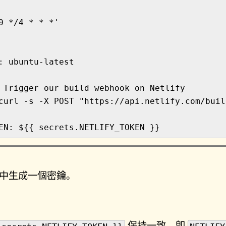
0 */4 * * *'
:
ubuntu-latest
Trigger our build webhook on Netlify
curl -s -X POST "https://api.netlify.com/buil
EN
:
${{ secrets.NETLIFY_TOKEN }}
fy 中生成一個密鑰。
保持一致，卽