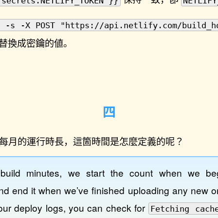
 secrets.NETLIFY_TOKEN }}
NETLIFY
l -s -X POST "https://api.netlify.com/build_h
替換成密鑰的値。
300 分鐘每月的運行時長，這箇時間是怎麼定義的呢？
build minutes, we start the count when we beg
d end it when we’ve finished uploading any new or
your deploy logs, you can check for
Fetching cach