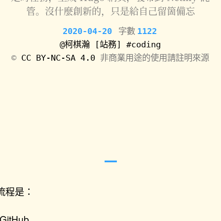
管。沒什麼創新的，只是給自己留箇備忘
2020-04-20
字數
1122
@柯棋瀚
[站務]
#coding
©️
CC BY-NC-SA 4.0
非商業用途的使用請註明來源
流程是：
itHub