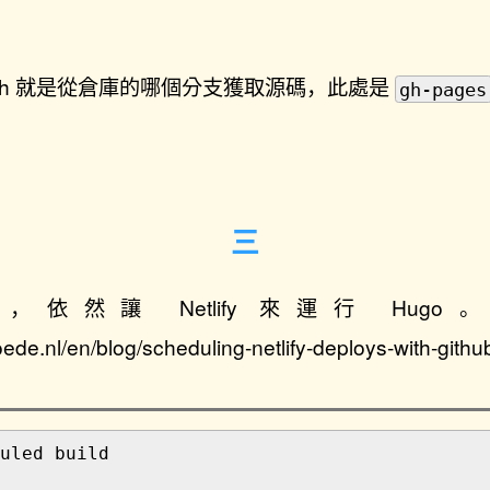
 branch 就是從倉庫的哪個分支獲取源碼，此處是
gh-pages
依然讓 Netlify 來運行 Hug
ede.nl/en/blog/scheduling-netlify-deploys-with-githu
duled build