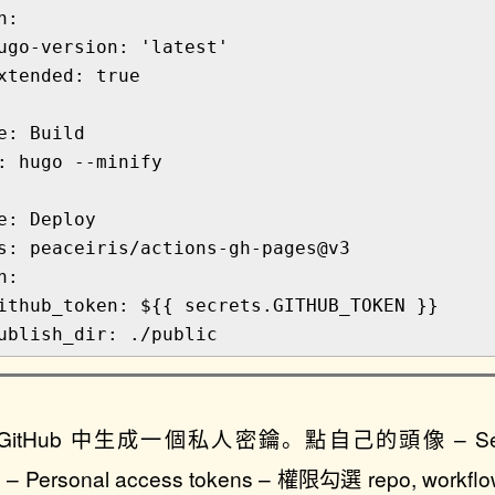
h
:
ugo-version
:
'latest'
xtended
:
true
e
:
Build
:
hugo --minify
e
:
Deploy
s
:
peaceiris/actions-gh-pages@v3
h
:
ithub_token
:
${{ secrets.GITHUB_TOKEN }}
ublish_dir
:
./public
tHub 中生成一個私人密鑰。點自己的頭像 – Sett
ngs – Personal access tokens – 權限勾選 repo, w