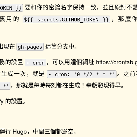
要和你的密鑰名字保持一致，並且原封不
TOKEN }}
這裏用的
，那麼
${{ secrets.GITHUB_TOKEN }}
出現在
這箇分支中。
gh-pages
任務的設置
，可以用這個網址
https://crontab.
- cron
時生成一次，就是
。之前
- cron: '0 */2 * * *'
，那就是每時每刻都在生成！幸虧發現得早。
 *'
fy 的設置。
y 來運行 Hugo，中間三個都爲空。