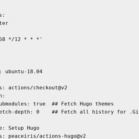
s
:
ter
58 */12 * * *'
:
ubuntu-18.04
s
:
actions/checkout@v2
h
:
ubmodules
:
true
## Fetch Hugo themes
etch-depth
:
0
## Fetch all history for .Gi
e
:
Setup Hugo
s
:
peaceiris/actions-hugo@v2