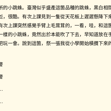
所的小跳蛛。臺灣似乎盛產這箇品種的跳蛛，黑白相
彣，很酷。有次上課見到一隻從天花板上遲遲懸降下
有次上課突然感覺手臂上毛茸茸的，一看，哇，和這
一樣的小跳蛛，竟然出於本能吹了下去，早知道放在
把玩一會。說到這箇，祭一張我從小學開始積攢下來
。
警
警
…
…