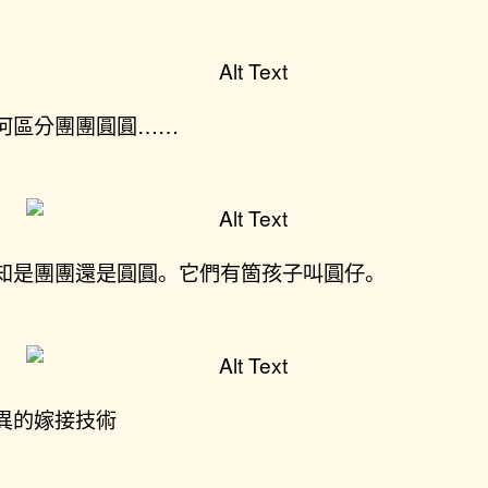
何區分團團圓圓……
知是團團還是圓圓。它們有箇孩子叫圓仔。
異的嫁接技術