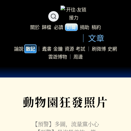
關於
歸檔
必讀
捐助
稿約
訂閱
文章
論說
｜
蠹書
金鑰
資源
考試
｜
刷微博
史網
散記
雲遊博物
｜
周邊
動物園狂發照片
【預警】多圖，流量黨小心