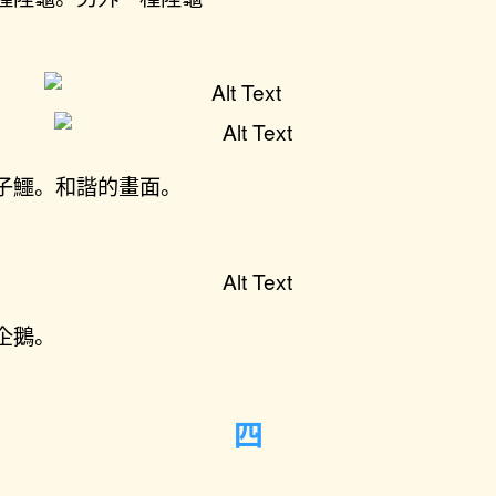
子鱷。和諧的畫面。
企鵝。