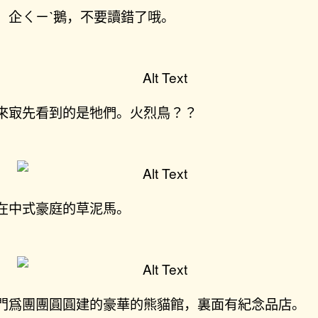
，企ㄑㄧˋ鵝，不要讀錯了哦。
來㝡先看到的是牠們。火烈鳥？？
在中式豪庭的草泥馬。
門爲團團圓圓建的豪華的熊貓館，裏面有紀念品店。