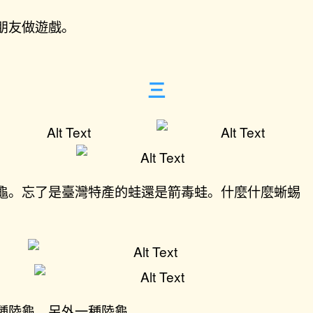
朋友做遊戲。
龜。忘了是臺灣特產的蛙還是箭毒蛙。什麼什麼蜥蜴
種陸龜。另外一種陸龜