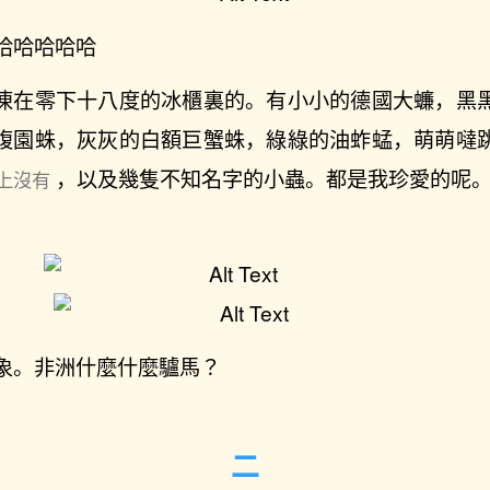
哈哈哈哈哈
凍在零下十八度的冰櫃裏的。有小小的德國大蠊，黑
腹園蛛，灰灰的白額巨蟹蛛，綠綠的油蚱蜢，萌萌噠
，以及幾隻不知名字的小蟲。都是我珍愛的呢
上沒有
象。非洲什麼什麼驢馬？