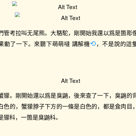
們管考拉叫无尾熊。大駱駝，剛開始我還以爲是箇彫
果動了一下。來聽下萌萌噠
講解機
，不是說的這
。
蟹獴。剛開始還以爲是臭鼬，後來查了一下，臭鼬的
白色的，蟹獴脖子下方的一條是白色的，都是食肉目
是獴科，一箇是臭鼬科。