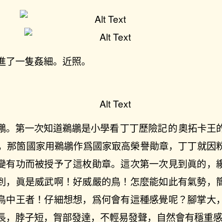
進了一隻姦細。近照。
鶘。第一次知道鵜鶘是小學看
丁丁歷險記
的
奧拓卡王
，那箇國家用鵜鶘作爲國家㝡高榮譽勛章，丁丁就因
變有功而被授予了這枚勛章。這次第一次見到眞的，
到，眞是威武啊！好威嚴的鳥！怎麼能如此有氣勢，
鳥中王者！仔細想想，爲何會有這種感覺呢？腳掌大
長，脖子短，胷部發達，不輕易發聲，自然會有穩重