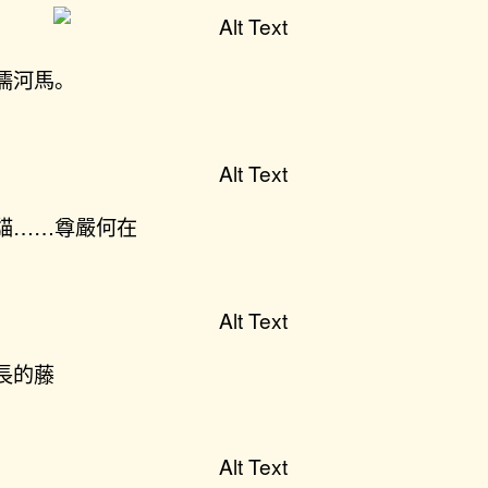
儒河馬。
貓……尊嚴何在
長的藤