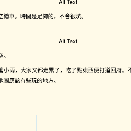
空纜車。時間是足夠的，不會很坑。
空。
著小雨，大家又都走累了，吃了點東西便打道回府。
地圖應該有些玩的地方。