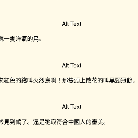
現一隻洋氣的鳥。
來紅色的纔叫火烈鳥啊！那隻頭上散花的叫黑頸冠鶴
於見到鶴了。還是牠㝡符合中國人的審美。