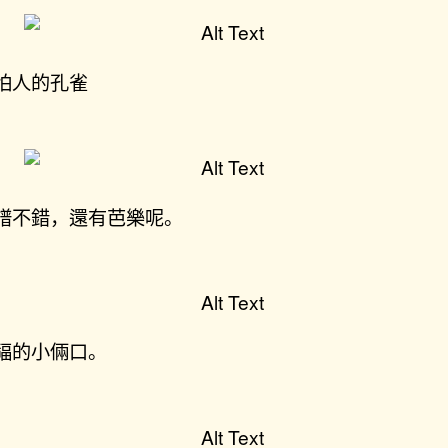
怕人的孔雀
譜不錯，還有芭樂呢。
福的小倆口。