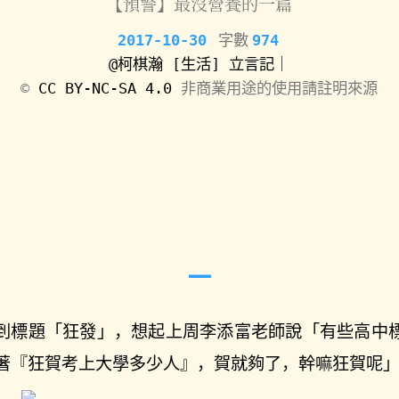
【預警】最沒營養的一篇
2017-10-30
字數
974
@柯棋瀚
[生活]
立言記｜
©️
CC BY-NC-SA 4.0
非商業用途的使用請註明來源
到標題「狂發」，想起上周李添富老師說「有些高中
著『狂賀考上大學多少人』，賀就夠了，幹嘛狂賀呢