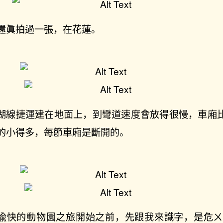
還眞拍過一張，在花蓮。
湖線捷運建在地面上，到彎道速度會放得很慢，車廂
的小得多，每節車廂是斷開的。
愉快的動物園之旅開始之前，先跟我來識字，是危ㄨ