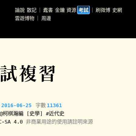
論說
散記
｜
蠹書
金鑰
資源
｜
刷微博
史網
考試
雲遊博物
｜
周邊
試複習
2016-06-25
字數
11361
@柯棋瀚編
[史學]
#近代史
C-SA 4.0
非商業用途的使用請註明來源