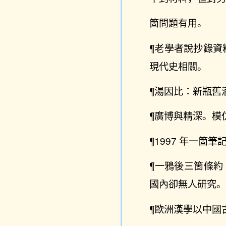
箇問題有用。
¶老學者說抄錄資
現代史相關。
¶湯因比：新瓶舊
¶廣博與精深。模
¶1997 年一箇筆
¶一鴉後三箇條
國內卻無人研究
¶歐洲漢學以中國