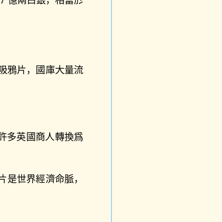
吸鴉片，國庫大量流
許多英國商人轉換爲
片是世界經濟命脈，
。