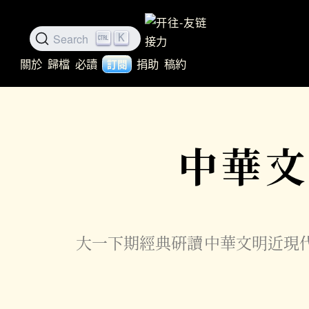
Search
K
關於
歸檔
必讀
捐助
稿約
訂閱
中華
大一下期經典硏讀
中華文明近現