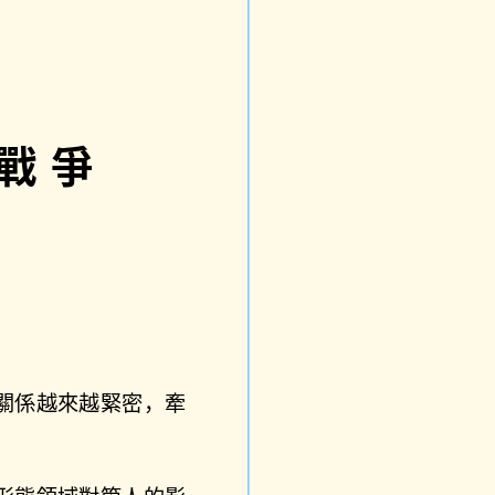
戰爭
關係越來越緊密，牽