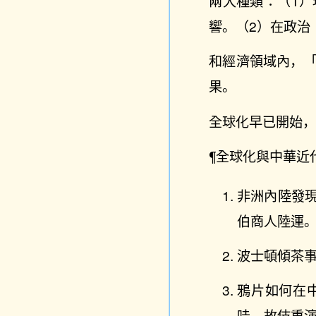
兩大種類：（1
響。（2）在政治
和經濟領域內，
果。
全球化早已開始
¶全球化與中華近
非洲內陸發
伯商人陸運
波士頓傾茶
鴉片如何在
哇，故伎重演