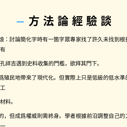
方法論經驗談
政烺：討論簡化字時有一箇字眾專家找了許久未找到根
書有
：孔祥吉遇到史料收集的門檻，欲拜其門下。
略爲殖民地帶來了現代化。但實際上只是低級的低水準
爲工
原材料。
性的，但成爲權威則需終身。學者根據前沿調整自己的
另一