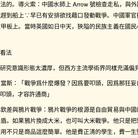
法的。導火索：中國水師上 Arrow 號檢查走私，與
速趕到船上∵早已有安排欲找藉口發動戰爭。中國軍官
在甲板上。當時英國如日中天，狹隘的民族主義在國民
的看法
史研究意識形態太濃厚，但西方主流學術界同樣充滿偏
亞當斯：「戰爭爲什麼爆發？因爲要叩頭，因爲那狂妄
其叩頭，才容許通商」
林欽差與鴉片戰爭：鴉片戰爭的根源是自由貿易與中國
矛盾。如果鴉片換成大米，也可叫大米戰爭。他只是把
作用不只是商品這麼簡單。他是費正淸的學生，費一生