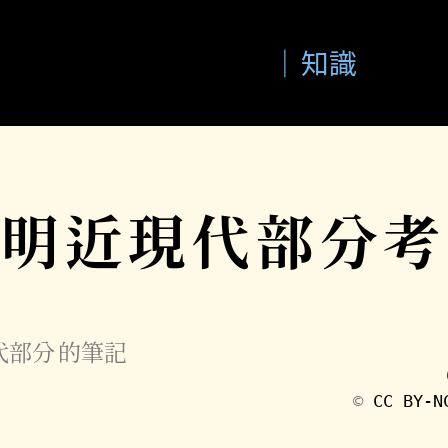
知識
文明近現代部分考
代部分
的筆記
©️
CC BY-N