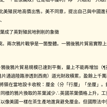
到北美殖民地高價出售。美不同意，提出自己與中國進
件、
茶葉成了英對殖民地剝削的象徵
突。兩次鴉片戰爭是一箇整體。一鴉後鴉片貿易實際上
一鴉後鴉片貿易規模已達到平衡，量上不能再增加（¶
可將鴉片通過陸路滲透到西南）道光財政積累，盈餘上千
，讓將領在當地設卡收稅：厘金（分「行厘」「坐厘」
∴同樣的鴉片換取的茶葉減少∴英國茶葉價格上升，工
可以像美國一樣在茶生產地進貨避免厘金。但國際法中