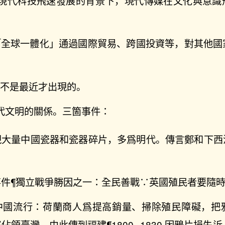
）現代科技飛速發展的背景下，現代傳媒在文化與意識
「全球一體化」通過國際貿易、跨國投資等，對其他國
，不是最近才出現的。
代文明的關係。三箇事件：
現大量中國瓷器和瓷器碎片，多爲明代。傳言鄭和下西
。
事件¶獨立戰爭勝因之一：全民善戰∵英國殖民者要隨
中國流行：荷蘭商人爲提高銷量、掃除殖民障礙，把
佔領臺灣，由此傳到福建¶1800─1830 因鴉片損失近