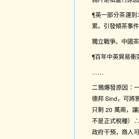
¶英一部分茶運
累。引發傾茶事
獨立戰爭。中國
¶百年中英貿易衝
……
二鴉爆發原因：
德邦 Sind，
只剩 20 萬兩
不是正式稅種）
政府干預，商人