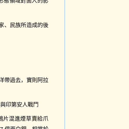
形態領域對箇人的影
家、民族所造成的後
洋帶過去，實則阿拉
時與印第安人戰鬥
鴉片混進煙草賣給爪
 7 億兩白銀，相當於