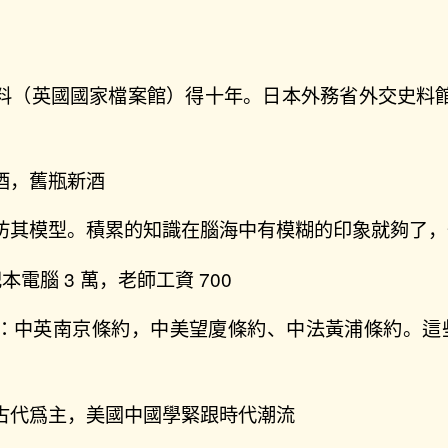
料（英國國家檔案館）得十年。日本外務省外交史料館 4
酒，舊瓶新酒
仿其模型。積累的知識在腦海中有模糊的印象就夠了
記本電腦 3 萬，老師工資 700
約：中英南京條約，中美望廈條約、中法黃浦條約。這
。
古代爲主，美國中國學緊跟時代潮流