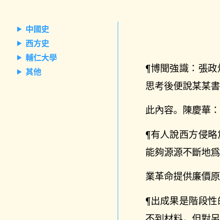
中國史
西方史
輔仁大學
¶博聞強識：張
其他
思考後便說某某
此內容。陳慶華
¶有人說西方侵
能夠源源不斷地
業革命提供廉價
¶出成果是階段
不到材料，但對