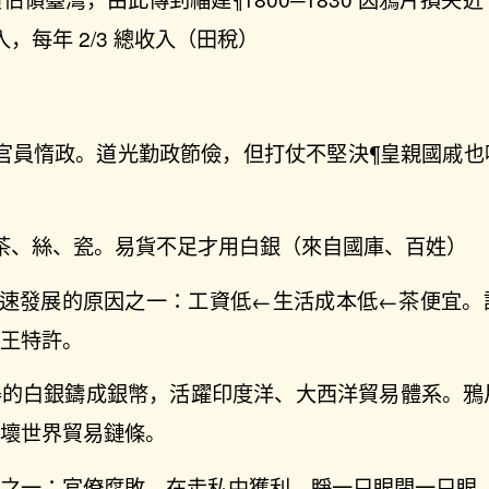
入，每年 2/3 總收入（田稅）
官員惰政。道光勤政節儉，但打仗不堅決¶皇親國戚也
茶、絲、瓷。易貨不足才用白銀（來自國庫、百姓）
迅速發展的原因之一：工資低←生活成本低←茶便宜。
女王特許。
得的白銀鑄成銀幣，活躍印度洋、大西洋貿易體系。鴉
破壞世界貿易鏈條。
因之一：官僚腐敗，在走私中獲利，睜一只眼閉一只眼