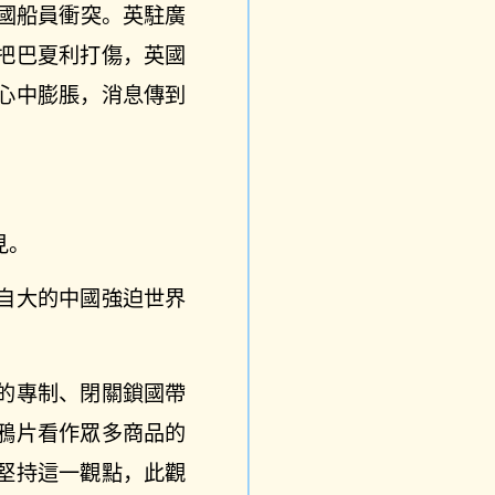
外國船員衝突。英駐廣
把巴夏利打傷，英國
心中膨脹，消息傳到
見。
自大的中國強迫世界
的專制、閉關鎖國帶
鴉片看作眾多商品的
堅持這一觀點，此觀