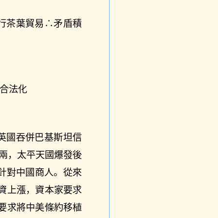
行茶葉貿易∴矛盾積
合法化
英國吞併巴基斯坦信
萬兩，太平天國爆發後
。針對中國商人。從來
資上漲，資本家要求
要求將中美條約移植