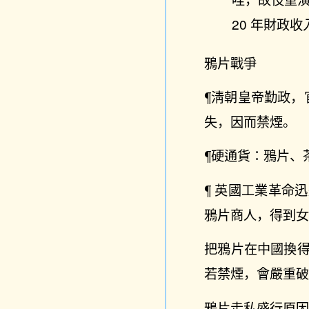
20 年財政收
鴉片戰爭
¶淸朝皇帝勤政，
失，因而禁煙。
¶硬通貨：鴉片、
¶ 英國工業革命
鴉片商人，得到
把鴉片在中國換
若禁煙，會嚴重
鴉片走私盛行原