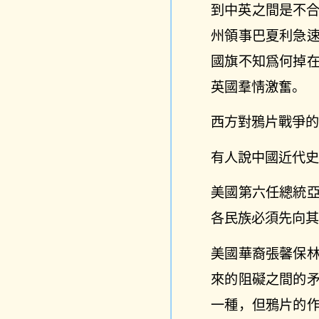
到中英之間是不合
州領事巴夏利急
國旗不知爲何掉
英國羣情激奮。
西方對鴉片戰爭
有人說中國近代
美國第六任總統
各民族必須先向
美國華裔張馨保
來的阻礙之間的
一種，但鴉片的