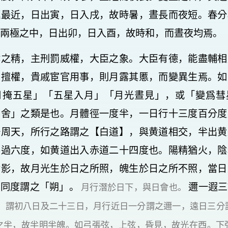
極最近，日出寅，日入戌，故時暑，晝長而夜短。春分
兩極之中，日出卯，日入酉，故時和，而晝夜均焉。
陰之精，主刑罰威權，大臣之象。大臣有德，能盡輔相
臣擅權，貴戚宦官用事，則月露其慝，而變異生焉。如
月掩五星」「五星入月」「月光晝見」，或「變爲彗
列舍」之類是也。月體徑一度半，一日行十三度百分度
一周天，所行之路謂之【白道】，與黄道相交，半出黄
不過六度，如黄道出入赤道二十四度也。陽精猶火，陰
含影，故月光生於日之所照，魄生於日之所不照，當日
日同度謂之「朔」。
邇一遐三
月行潛於日下，與日會也。
，謂初八日及二十三日，月行近日一分謂之邇一，遠日三分
之半，故半明半魄。如弓張弦，上弦，昏見，故光在西。下