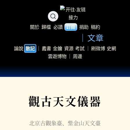
關於
歸檔
必讀
捐助
稿約
訂閱
文章
論說
｜
蠹書
金鑰
資源
考試
｜
刷微博
史網
散記
雲遊博物
｜
周邊
觀古天文儀器
北京古觀象臺、紫金山天文臺