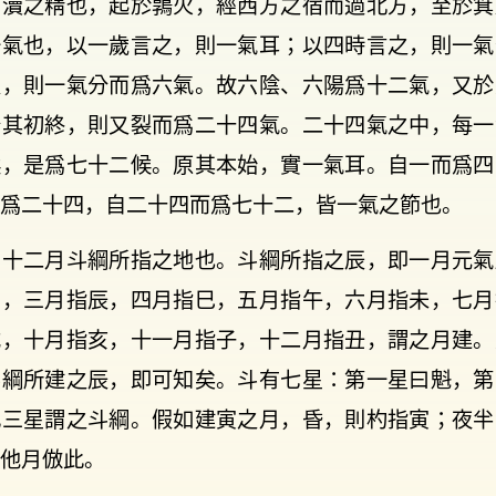
四瀆之精也，起於鶉火，經西方之宿而過北方，至於箕
一氣也，以一歲言之，則一氣耳；以四時言之，則一氣
之，則一氣分而爲六氣。故六陰、六陽爲十二氣，又於
分其初終，則又裂而爲二十四氣。二十四氣之中，每一
候，是爲七十二候。原其本始，實一氣耳。自一而爲四
爲二十四，自二十四而爲七十二，皆一氣之節也。
乃十二月斗綱所指之地也。斗綱所指之辰，即一月元氣
卯，三月指辰，四月指巳，五月指午，六月指未，七月
戌，十月指亥，十一月指子，十二月指丑，謂之月建。
斗綱所建之辰，即可知矣。斗有七星：第一星曰魁，第
此三星謂之斗綱。假如建寅之月，昏，則杓指寅；夜半
他月倣此。