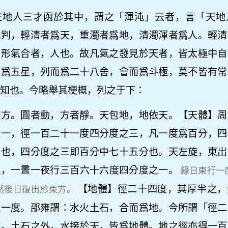
天地人三才函於其中，謂之「渾沌」云者，言「天地
既判，輕清者爲天，重濁者爲地，清濁渾者爲人。輕清
；形氣合者，人也。故凡氣之發見於天者，皆太極中自
而爲五星，列而爲二十八舍，會而爲斗極，莫不皆有常
知也。今略舉其梗概，列之于下：
體方。圓者動，方者靜。天包地，地依天。【天體】周
之一，徑一百二十一度四分度之三，凡一度爲百分，四
分也，四分度之三即百分中七十五分也。天左旋，東出
息，一晝一夜行三百六十六度四分度之一。
緣日東行一
【地體】徑二十四度，其厚半之，
然後日復出於東方。
過一度。邵雍謂：水火土石，合而爲地。今所謂「徑二
爾。土石之外，水接於天，皆爲地體。地之徑亦得一百