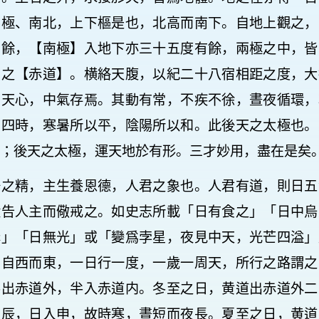
兩極、南北，上下樞是也，北高而南下。自地上觀之，
有餘，【南極】入地下亦三十五度有餘，兩極之中，皆
謂之【赤道】。横絡天腹，以紀二十八宿相距之度，大
爲天心，中氣存焉。其動有常，不疾不徐，晝夜循環，
爲四時，寒暑所以平，陰陽所以和。此後天之太極也。
；後天之太極，運天地於有形。三才妙用，盡在是矣
陽之精，主生養恩德，人君之象也。人君有道，則日五
譴告人主而儆戒之。如史志所載「日有食之」「日中烏
赤」「日無光」或「變爲孛星，夜見中天，光芒四溢」
，自西而東，一日行一度，一歲一周天，所行之路謂之
半出赤道外，半入赤道内。冬至之日，黄道出赤道外二
出辰，日入申，故時寒，晝短而夜長。夏至之日，黄道