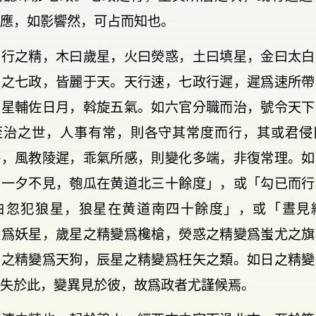
應，如影響然，可占而知也。
五行之精，木曰歲星，火曰熒惑，土曰填星，金曰太白
謂之七政，皆麗于天。天行速，七政行遲，遲爲速所帶
五星輔佐日月，斡旋五氣。如六官分職而治，號令天下
至治之世，人事有常，則各守其常度而行，其或君侵
繆，風教陵遲，乖氣所感，則變化多端，非復常理。如
，一夕不見，匏瓜在黄道北三十餘度」，或「勾已而行
白忽犯狼星，狼星在黄道南四十餘度」，或「晝見
變爲妖星，歲星之精變爲欃槍，熒惑之精變爲蚩尤之旗
白之精變爲天狗，辰星之精變爲枉矢之類。如日之精變
失於此，變異見於彼，故爲政者尤謹候焉。