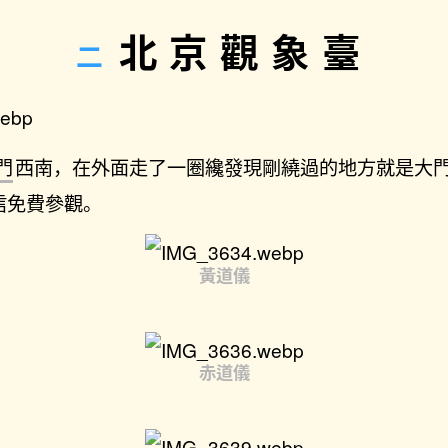
北京觀象臺
門
西南，在外面走了一圈纔發現剛繞過的地方就是大門。
信免費參觀。
黃道儀
赤道儀