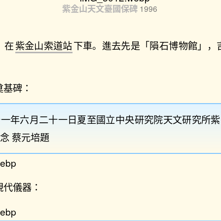
紫金山天文臺國保碑
1996
，在
紫金山索道站
下車。進去先是「隕石博物館」，
奠基碑：
十一年六月二十一日夏至國立中央研究院天文研究所紫
念 蔡元培題
現代儀器：