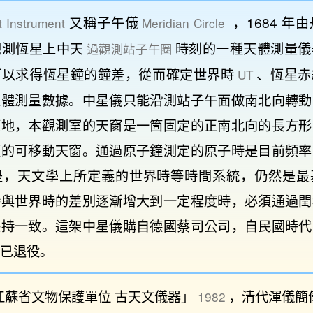
又稱子午儀
，1684 年
t Instrument
Meridian Circle
觀測恆星上中天
時刻的一種天體測量儀
過觀測站子午圈
可以求得恆星鐘的鐘差，從而確定世界時
、恆星赤
UT
天體測量數據。中星儀只能沿測站子午面做南北向轉動
應地，本觀測室的天窗是一箇固定的正南北向的長方形
頂的可移動天窗。通過原子鐘測定的原子時是目前頻率
是，天文學上所定義的世界時等時間系統，仍然是最
時與世界時的差別逐漸增大到一定程度時，必須通過閏
保持一致。這架中星儀購自德國蔡司公司，自民國時代
已退役。
江蘇省文物保護單位 古天文儀器」
，清代渾儀簡
1982