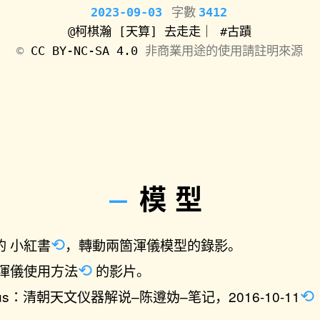
2023-09-03
字數
3412
@柯棋瀚
[天算]
去走走｜
#古蹟
©️
CC BY-NC-SA 4.0
非商業用途的使用請註明來源
模型
的
小紅書
，轉動兩箇渾儀模型的錄影。
渾儀使用方法
的影片。
atus：清朝天文仪器解说–陈遵妫–笔记，
2016-10-11