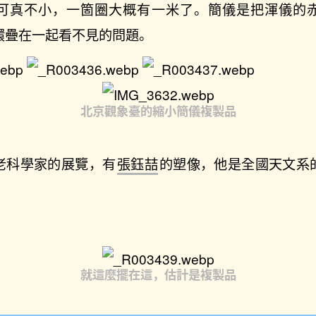
可真不小，一箇圈大概有一米了。簡儀是把渾儀的
環疊在一起看不見的問題。
北京觀象臺的縮小簡儀複製品
老科學家的展覽，有
張鈺喆
的塑像，他是全國天文系
。
就這麼擺在這，估計是複製品