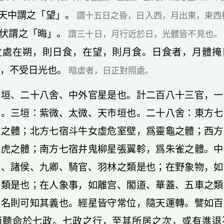
天中謂之「望」。
謂十五日之昏，日入西，月出東，東西
伏謂之「晦」。
謂三十日，月行近於日，光體皆不見也。
之處在朔，則日食，在望，則月食。日食者，月體掩
，不受日光也。
暗虛者，日正對照處。
三垣、二十八舍、中外官星是也。計二百八十三官，一
動。三垣：紫微、太微、天市垣也。二十八舍：東方七
龍之體；北方七宿斗牛女虛危室壁，爲靈龜之體；西方
白虎之體；南方七宿井鬼柳星張翼軫，爲朱雀之體。中
台、諸侯、九卿、騎官、羽林之類是也；在野象物，如
之類是也；在人象事，如離宫、閣道、華蓋、五車之類
其名則可知其義也。經星皆守常位，隨天運轉。譬如百
而聽命於七政。七政之行，至其所居之次，或有進退