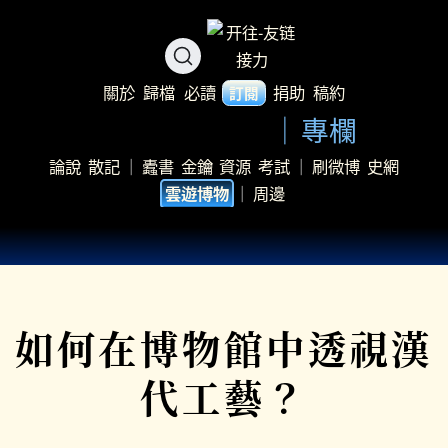
關於
歸檔
必讀
捐助
稿約
訂閱
專欄
論說
散記
｜
蠹書
金鑰
資源
考試
｜
刷微博
史網
｜
周邊
雲遊博物
如何在博物館中透視漢
代工藝？