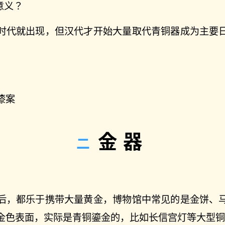
意义？
时代就出现，但汉代才开始大量取代青铜器成为主要
漆案
金器
后，都乐于携带大量黄金，博物馆中常见的是金饼、
金色表面，实际是青铜鎏金的，比如长信宫灯等大型铜