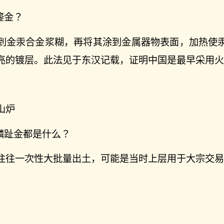
鎏金？
到金汞合金浆糊，再将其涂到金属器物表面，加热使
亮的镀层。此法见于东汉记载，证明中国是最早采用火
山炉
麟趾金都是什么？
往往一次性大批量出土，可能是当时上层用于大宗交易