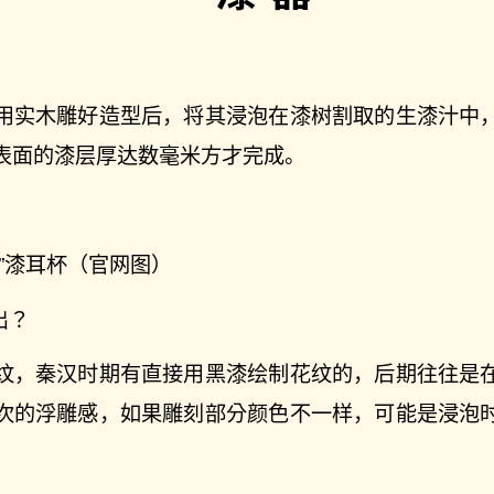
用实木雕好造型后，将其浸泡在漆树割取的生漆汁中
表面的漆层厚达数毫米方才完成。
”漆耳杯（官网图）
出？
纹，秦汉时期有直接用黑漆绘制花纹的，后期往往是
次的浮雕感，如果雕刻部分颜色不一样，可能是浸泡