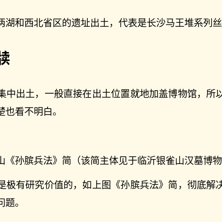
两湖和西北省区的遗址出土，代表是长沙马王堆系列丝
牍
集中出土，一般直接在出土位置就地加盖博物馆，所
楚也看不明白。
山《孙膑兵法》简（该简主体见于临沂银雀山汉墓博物
是极有研究价值的，如上图《孙膑兵法》简，彻底解
问题。