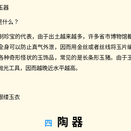
玉器
是什么？
制珍宝的代表，由于出土越来越多，许多省市博物馆
全身可以防止真气外泄，因而用金丝或者丝线将玉片
各种奇形怪状的玉饰品，常见的是长条形玉猪。由于
抛光工具，因而越晚近水平越高。
银缕玉衣
陶器