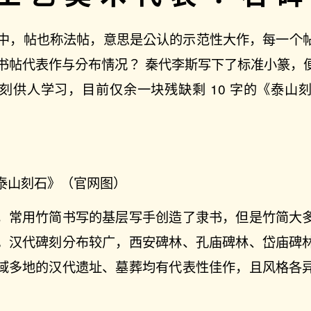
书法中，帖也称法帖，意思是公认的示范性大作，每一个
秦汉书帖代表作与分布情况？ 秦代李斯写下了标准小篆，
刻供人学习，目前仅余一块残缺剩 10 字的《泰山
泰山刻石》（官网图）
，常用竹简书写的基层写手创造了隶书，但是竹简大
。汉代碑刻分布较广，西安碑林、孔庙碑林、岱庙碑
域多地的汉代遗址、墓葬均有代表性佳作，且风格各
。