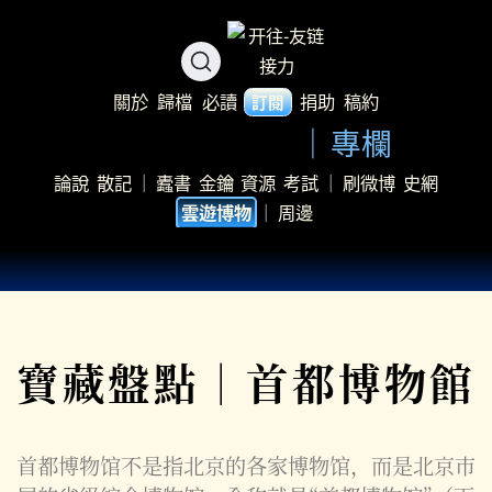
關於
歸檔
必讀
捐助
稿約
訂閱
專欄
論說
散記
｜
蠹書
金鑰
資源
考試
｜
刷微博
史網
｜
周邊
雲遊博物
寶藏盤點｜首都博物館
首都博物馆不是指北京的各家博物馆，而是北京市