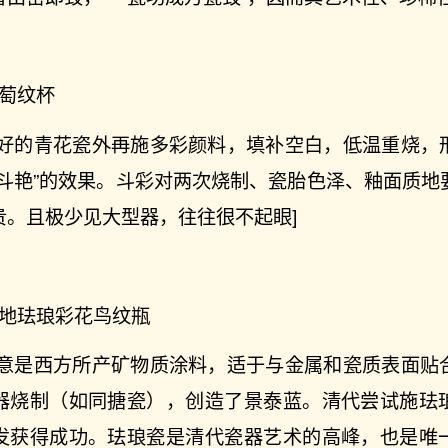
葡萄纹杯
制好的青花瓷外再施多彩颜料，填补空白，低温重烧，
奇斗艳”的效果。斗彩对两次烧制、瓷胎色泽、釉面质地
贵。且极少见大型器，往往很不起眼]
红地珐琅彩花鸟纹瓶
本意是西方所产矿物质涂料，适于与金属和瓷质表面贴
器烧制（如同搪瓷），创造了景泰蓝。清代尝试施珐
发获得成功。珐琅瓷是清代瓷器艺术的高峰，也是唯