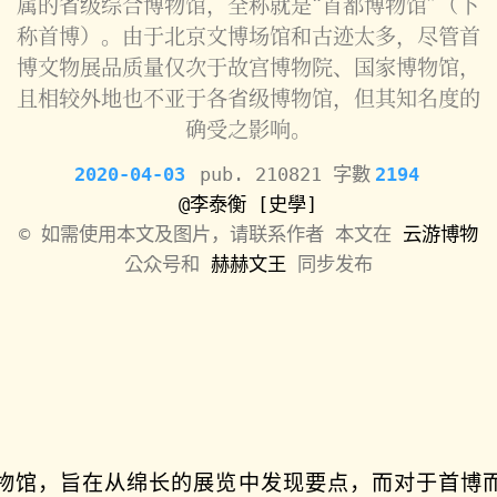
属的省级综合博物馆，全称就是“首都博物馆”（下
称首博）。由于北京文博场馆和古迹太多，尽管首
博文物展品质量仅次于故宫博物院、国家博物馆，
且相较外地也不亚于各省级博物馆，但其知名度的
确受之影响。
2020-04-03
pub. 210821 字數
2194
@李泰衡
[史學]
©️
如需使用本文及图片，请联系作者 本文在
云游博物
公众号和
赫赫文王
同步发布
物馆，旨在从绵长的展览中发现要点，而对于首博