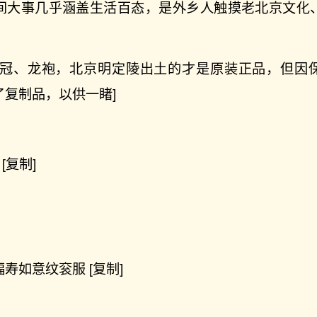
间大事几乎涵盖生活百态，是外乡人触摸老北京文化
冕冠、龙袍，北京明定陵出土的才是原装正品，但因
了复制品，以供一睹]
[复制]
寿如意纹衮服 [复制]