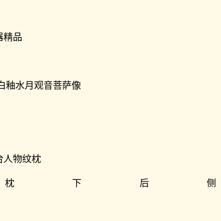
器精品
青白釉水月观音菩萨像
台人物纹枕
枕下后