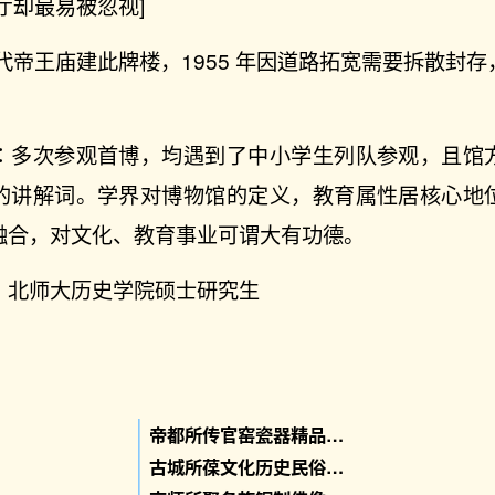
厅却最易被忽视]
代帝王庙建此牌楼，1955 年因道路拓宽需要拆散封
：多次参观首博，均遇到了中小学生列队参观，且馆
的讲解词。学界对博物馆的定义，教育属性居核心地
融合，对文化、教育事业可谓大有功德。
，北师大历史学院硕士研究生
帝都所传官窑瓷器精品：古代瓷器艺术精品展
古城所葆文化历史民俗：古都北京·历史文化展；京城旧事·老北京民俗展