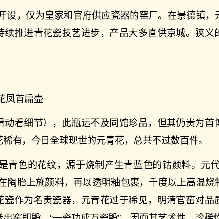
廷开设，仅为皇家和官府供应瓷器的窑厂。在景德镇，
持续推进青花瓷技艺进步，产品大多直供京城。狭义
花凤首扁壶
滑动看细节），此瓶远不及同馆珍品，但其仍贵为首
花稀有，今日全球现世的元青花，总共不过数百件。
意是青色的花纹，源于烧制产生青蓝色的钴颜料。元代
先在陶胎上施颜料，再以透明釉包裹，千度以上高温烧
花瓷作为名贵瓷器，元青花过于稀见，明清官窑对品
出窑即毁，“一瓷功成万瓷毁”，因而其艺术性、珍稀性