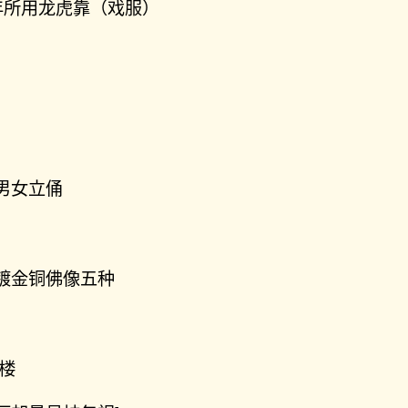
9 年所用龙虎靠（戏服）
男女立俑
镀金铜佛像五种
牌楼