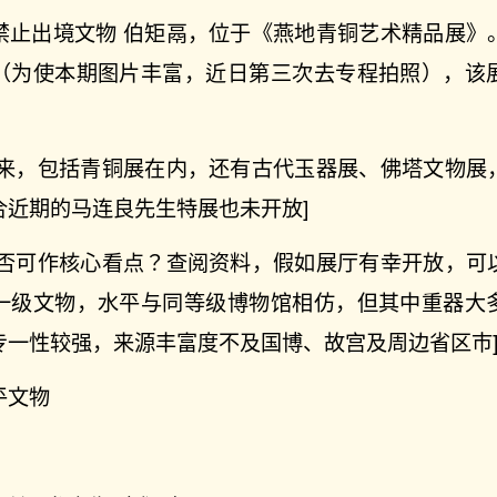
禁止出境文物 伯矩鬲，位于《燕地青铜艺术精品展》
（为使本期图片丰富，近日第三次去专程拍照），该
以来，包括青铜展在内，还有古代玉器展、佛塔文物展
合近期的马连良先生特展也未开放]
是否可作核心看点？查阅资料，假如展厅有幸开放，可
一级文物，水平与同等级博物馆相仿，但其中重器大
专一性较强，来源丰富度不及国博、故宫及周边省区市
平文物