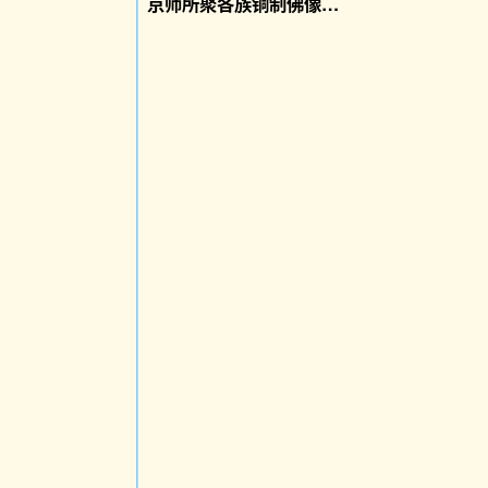
京师所聚各族铜制佛像：古代佛像艺术精品展