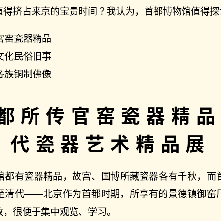
值得挤占来京的宝贵时间？我认为，首都博物馆值得探
官窑瓷器精品
文化民俗旧事
各族铜制佛像
都所传官窑瓷器精
代瓷器艺术精品展
馆都有瓷器精品，故宫、国博所藏瓷器各有千秋，而
至清代——北京作为首都时期，所享有的景德镇御窑
数，很便于集中观览、学习。