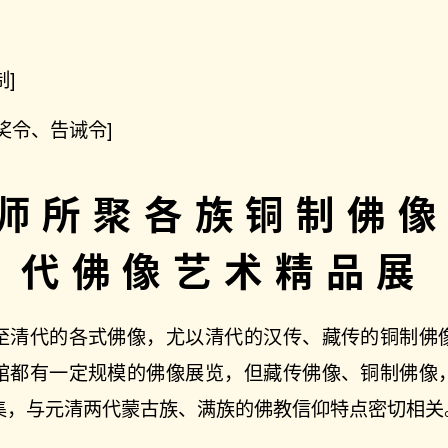
制]
奖令、告诫令]
师所聚各族铜制佛
代佛像艺术精品展
至清代的各式佛像，尤以清代的汉传、藏传的铜制佛
馆都有一定规模的佛像展览，但藏传佛像、铜制佛像
集，与元清两代蒙古族、满族的佛教信仰特点密切相关