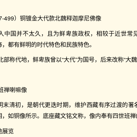
77-499）铜镀金大代款北魏释迦摩尼佛像
入中国并不太久，且为鲜卑族政权，相较于近世常
饰，都有鲜明的时代特色和民族特色。
北部称代地，鲜卑族曾以“大代”为国号，后来改称“大魏
班禅喇嘛像
明末清初，是朝代更迭时期，维护西藏有序过渡的著
相，如铜像所示。底座藏文铭文称，像内奉有四世班禅
他展览