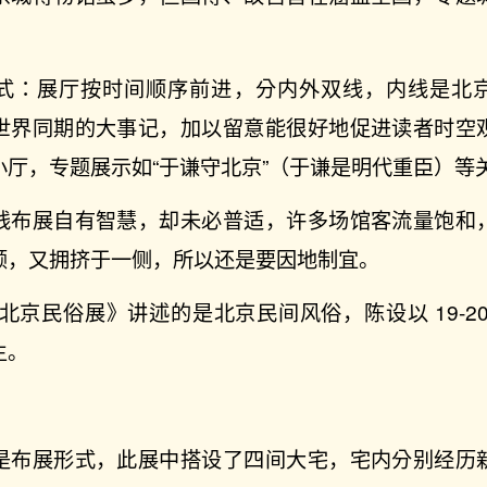
式：展厅按时间顺序前进，分内外双线，内线是北
世界同期的大事记，加以留意能很好地促进读者时空
小厅，专题展示如“于谦守北京”（于谦是明代重臣）等
线布展自有智慧，却未必普适，许多场馆客流量饱和
顾，又拥挤于一侧，所以还是要因地制宜。
北京民俗展》讲述的是北京民间风俗，陈设以 19-2
主。
是布展形式，此展中搭设了四间大宅，宅内分别经历