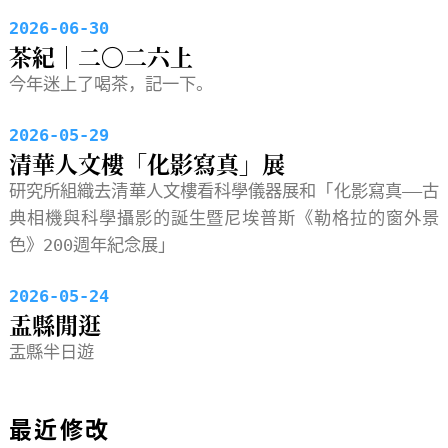
2026-06-30
茶紀｜二〇二六上
今年迷上了喝茶，記一下。
2026-05-29
清華人文樓「化影寫真」展
研究所組織去清華人文樓看科學儀器展和「化影寫真——古
典相機與科學攝影的誕生暨尼埃普斯《勒格拉的窗外景
色》200週年紀念展」
2026-05-24
盂縣閒逛
盂縣半日遊
最近修改