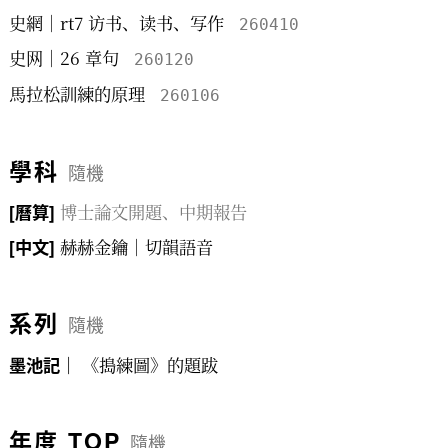
史網｜rt7 访书、读书、写作
260410
史网｜26 章句
260120
馬拉松訓練的原理
260106
學科
隨機
博士論文開題、中期報告
[曆算]
赫赫金鑰｜切韻語音
[中文]
系列
隨機
《搗練圖》的題跋
墨池記｜
年度 TOP
隨機