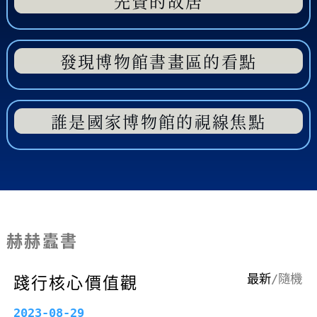
先賢的故居
發現博物館書畫區的看點
誰是國家博物館的視線焦點
赫赫蠹書
踐行核心價值觀
最新
/
隨機
2023-08-29
20