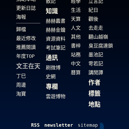
散記
經學
立言記
更新日誌
生活
紀日
知識
海報
天算
觀後
赫赫蠹書
人文
去走走
歸檔
赫赫金鑰
其他
翻山越嶺
最近修改
資源資料
書梓
臭豆腐連鎖
推薦閱讀
考試筆記
站務
墨池記
年度TOP
通訊
中文
雩若記
文王在天
刷微博
曆算
講閒譚
丁巳
史網
作者
周邊
專欄
標籤
淘寶
雲遊博物
地點
RSS
newsletter
sitemap