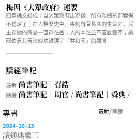
梅因《大眾政府》述要
四篇論文組成：自大眾政府出現後，所有政體的都變得
洛
不穩定了；在人類歷史中，專制有著長久的生命力，民
性
主存續的隱憂一直存在著；人的本性並不喜歡變革；美
服
國依靠其憲法成功維護了「共和國」的聲譽
然
財
得
承
讀經筆記
尚書筆記｜召誥
最新
尚書筆記｜周官
尚書筆記｜舜典
/
/
隨機
專書
專書
最新
/
隨機
2024-10-13
2023-
讀通典樂三
韓琦