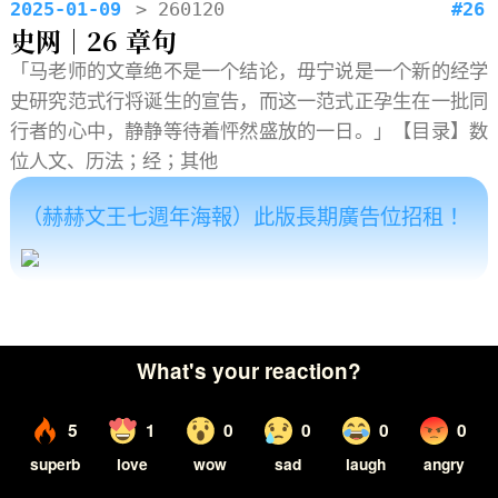
2025-01-09
> 260120
#26
史网｜26 章句
「马老师的文章绝不是一个结论，毋宁说是一个新的经学
史研究范式行将诞生的宣告，而这一范式正孕生在一批同
行者的心中，静静等待着怦然盛放的一日。」【目录】数
位人文、历法；经；其他
（赫赫文王七週年海報）此版長期廣告位招租！