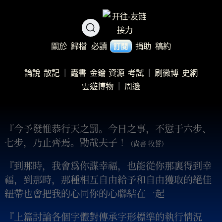
關於
歸檔
必讀
捐助
稿約
訂閱
論說
散記
｜
蠹書
金鑰
資源
考試
｜
刷微博
史網
雲遊博物
｜
周邊
『今予發惟恭行天之罰。今日之事，不愆于六步、
七步，乃止齊焉。勖哉夫子！
（尙書 牧誓）
『到那時，我會爲你謀幸福，也能從你那裏得到幸
福，到那時，那種相互自由給予和自由獲取的絕佳
紐帶也會把我的心同你的心聯結在一起
『上篇討論各個字體對傳承字形標準的執行情況