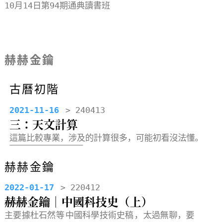
小記
10月14日第94期通典讀書班
大概讀
赫赫金鑰
古曆初階
2021-11-16
> 240413
三：天文計算
這篇比較專業，涉及的計算很多，可能初看沒法懂。
赫赫金鑰
2022-01-17
> 220412
赫赫金鑰｜中國科技史（上）
主要據杜石然等
中國科學技術史稿
，太過無聊，要