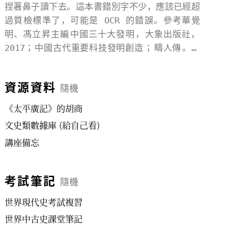
捏著鼻子讀下去。這本書錯別字不少，應該已經超
過質檢標準了，可能是 OCR 的錯誤。參考華覺
明、馮立昇主編
中國三十大發明
，大象出版社，
2017；
中國古代重要科技發明創造
；
疇人傳
。以
名詞解釋爲筆記的基本單元，原書以斷代爲綱，我
以學科爲綱。202204 初步完工
資源資料
隨機
《太平廣記》的胡商
文史類數據庫 (給自己看)
講座備忘
考試筆記
隨機
世界現代史考試複習
世界中古史課堂筆記